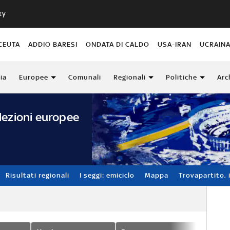
ky
CEUTA
ADDIO BARESI
ONDATA DI CALDO
USA-IRAN
UCRAIN
lia
Europee
Comunali
Regionali
Politiche
Arc
lezioni europee
Risultati regionali
I seggi: emiciclo
Mappa
Trovapartito, i