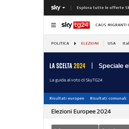
Esplora tutte le offerte S
CAOS MIGRANTI 
POLITICA
ELEZIONI
USA
Ita
Speciale e
La guida al voto di SkyTG24
Risultati europee
Risultati comunali
Elezioni Europee 2024