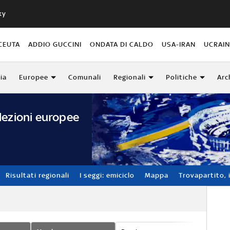
ky
CEUTA
ADDIO GUCCINI
ONDATA DI CALDO
USA-IRAN
UCRAI
lia
Europee
Comunali
Regionali
Politiche
Arc
lezioni europee
Risultati regionali
I seggi: emiciclo
Mappa
Trovapartito, i