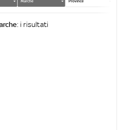
Marche
Province
Comun
arche
: i risultati