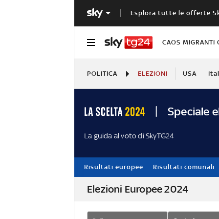
Esplora tutte le offerte S
CAOS MIGRANTI 
POLITICA
ELEZIONI
USA
Ita
Speciale e
La guida al voto di SkyTG24
Risultati europee
Risultati comunali
Elezioni Europee 2024