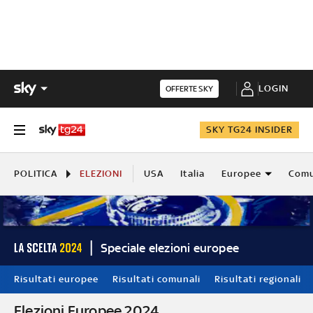
LOGIN
OFFERTE SKY
SKY TG24 INSIDER
POLITICA
ELEZIONI
USA
Italia
Europee
Comu
Speciale elezioni europee
Risultati europee
Risultati comunali
Risultati regionali
Elezioni Europee 2024