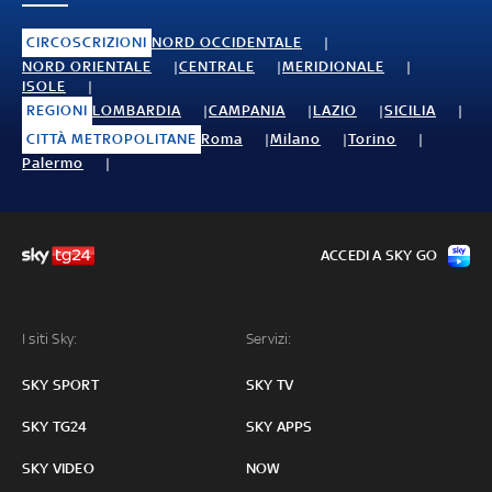
CIRCOSCRIZIONI
NORD OCCIDENTALE
NORD ORIENTALE
CENTRALE
MERIDIONALE
ISOLE
REGIONI
LOMBARDIA
CAMPANIA
LAZIO
SICILIA
CITTÀ METROPOLITANE
Roma
Milano
Torino
Palermo
ACCEDI A SKY GO
I siti Sky:
Servizi:
SKY SPORT
SKY TV
SKY TG24
SKY APPS
SKY VIDEO
NOW