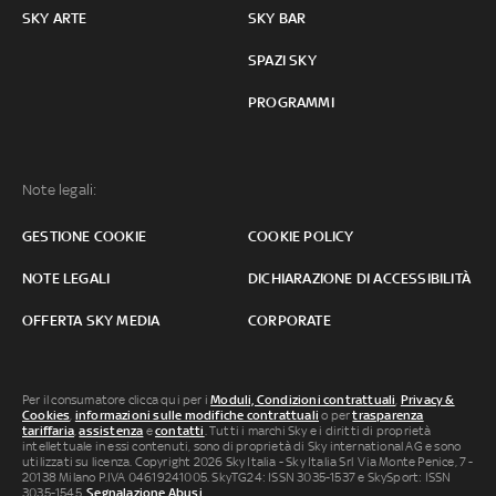
SKY ARTE
SKY BAR
SPAZI SKY
PROGRAMMI
Note legali:
GESTIONE COOKIE
COOKIE POLICY
NOTE LEGALI
DICHIARAZIONE DI ACCESSIBILITÀ
OFFERTA SKY MEDIA
CORPORATE
Per il consumatore clicca qui per i
Moduli, Condizioni contrattuali
,
Privacy &
Cookies
,
informazioni sulle modifiche contrattuali
o per
trasparenza
tariffaria
,
assistenza
e
contatti
. Tutti i marchi Sky e i diritti di proprietà
intellettuale in essi contenuti, sono di proprietà di Sky international AG e sono
utilizzati su licenza. Copyright 2026 Sky Italia - Sky Italia Srl Via Monte Penice, 7 -
20138 Milano P.IVA 04619241005. SkyTG24: ISSN 3035-1537 e SkySport: ISSN
3035-1545.
Segnalazione Abusi