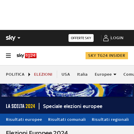
LOGIN
OFFERTE SKY
SKY TG24 INSIDER
POLITICA
ELEZIONI
USA
Italia
Europee
Comu
Speciale elezioni europee
Risultati europee
Risultati comunali
Risultati regionali
Elezioni Europee 2024