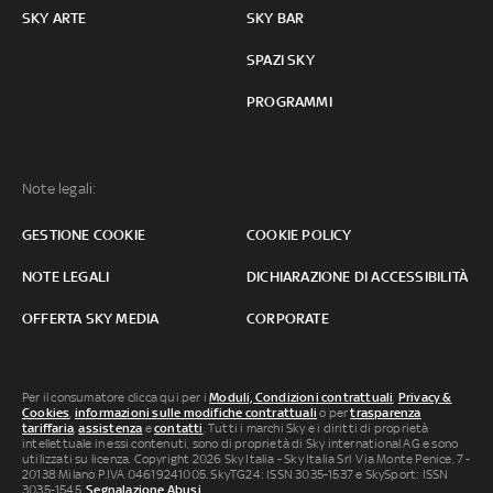
SKY ARTE
SKY BAR
SPAZI SKY
PROGRAMMI
Note legali:
GESTIONE COOKIE
COOKIE POLICY
NOTE LEGALI
DICHIARAZIONE DI ACCESSIBILITÀ
OFFERTA SKY MEDIA
CORPORATE
Per il consumatore clicca qui per i
Moduli, Condizioni contrattuali
,
Privacy &
Cookies
,
informazioni sulle modifiche contrattuali
o per
trasparenza
tariffaria
,
assistenza
e
contatti
. Tutti i marchi Sky e i diritti di proprietà
intellettuale in essi contenuti, sono di proprietà di Sky international AG e sono
utilizzati su licenza. Copyright 2026 Sky Italia - Sky Italia Srl Via Monte Penice, 7 -
20138 Milano P.IVA 04619241005. SkyTG24: ISSN 3035-1537 e SkySport: ISSN
3035-1545.
Segnalazione Abusi