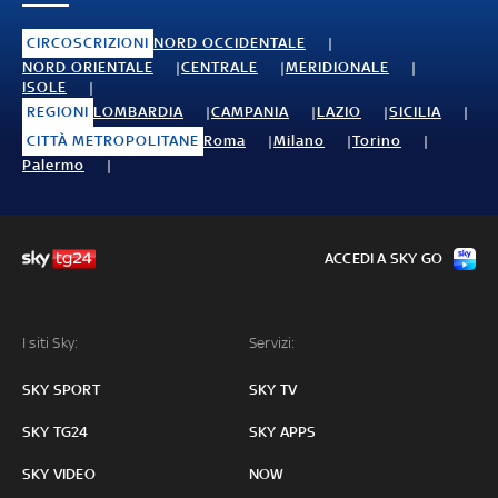
CIRCOSCRIZIONI
NORD OCCIDENTALE
NORD ORIENTALE
CENTRALE
MERIDIONALE
ISOLE
REGIONI
LOMBARDIA
CAMPANIA
LAZIO
SICILIA
CITTÀ METROPOLITANE
Roma
Milano
Torino
Palermo
ACCEDI A SKY GO
I siti Sky:
Servizi:
SKY SPORT
SKY TV
SKY TG24
SKY APPS
SKY VIDEO
NOW