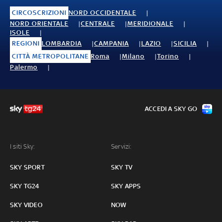
CIRCOSCRIZIONI
NORD OCCIDENTALE
NORD ORIENTALE
CENTRALE
MERIDIONALE
ISOLE
REGIONI
LOMBARDIA
CAMPANIA
LAZIO
SICILIA
CITTÀ METROPOLITANE
Roma
Milano
Torino
Palermo
ACCEDI A SKY GO
I siti Sky:
Servizi:
SKY SPORT
SKY TV
SKY TG24
SKY APPS
SKY VIDEO
NOW