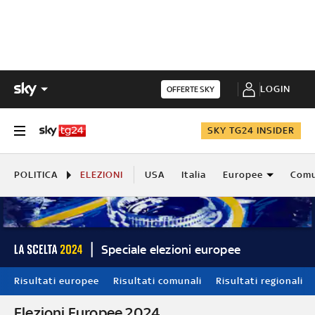
LOGIN
OFFERTE SKY
SKY TG24 INSIDER
POLITICA
ELEZIONI
USA
Italia
Europee
Comu
Speciale elezioni europee
Risultati europee
Risultati comunali
Risultati regionali
Elezioni Europee 2024