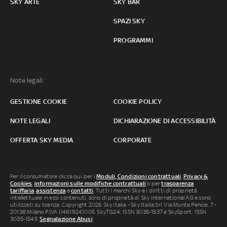
SKY ARTE
SKY BAR
SPAZI SKY
PROGRAMMI
Note legali:
GESTIONE COOKIE
COOKIE POLICY
NOTE LEGALI
DICHIARAZIONE DI ACCESSIBILITÀ
OFFERTA SKY MEDIA
CORPORATE
Per il consumatore clicca qui per i
Moduli, Condizioni contrattuali
,
Privacy &
Cookies
,
informazioni sulle modifiche contrattuali
o per
trasparenza
tariffaria
,
assistenza
e
contatti
. Tutti i marchi Sky e i diritti di proprietà
intellettuale in essi contenuti, sono di proprietà di Sky international AG e sono
utilizzati su licenza. Copyright 2026 Sky Italia - Sky Italia Srl Via Monte Penice, 7 -
20138 Milano P.IVA 04619241005. SkyTG24: ISSN 3035-1537 e SkySport: ISSN
3035-1545.
Segnalazione Abusi