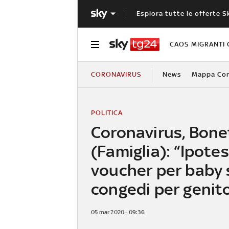
Esplora tutte le offerte S
CAOS MIGRANTI 
CORONAVIRUS
News
Mappa Cont
POLITICA
Coronavirus, Bone
(Famiglia): “Ipotes
voucher per baby s
congedi per genito
05 mar 2020 - 09:36