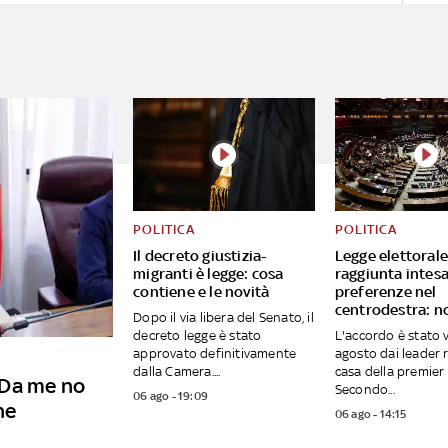
POLITICA
POLITICA
Il decreto giustizia-
Legge elettorale
migranti è legge: cosa
raggiunta intes
contiene e le novità
preferenze nel
centrodestra: n
Dopo il via libera del Senato, il
decreto legge è stato
L'accordo è stato v
approvato definitivamente
agosto dai leader r
dalla Camera....
casa della premier
"Da me no
Secondo...
06 ago - 19:09
ne
06 ago - 14:15