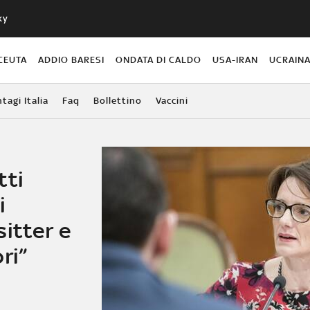
ky
CEUTA
ADDIO BARESI
ONDATA DI CALDO
USA-IRAN
UCRAIN
agi Italia
Faq
Bollettino
Vaccini
tti
i
itter e
ri”