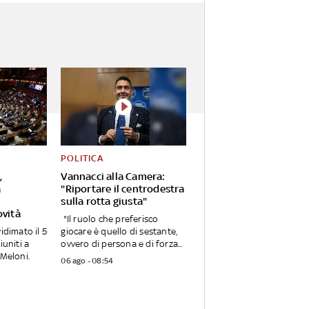
POLITICA
,
Vannacci alla Camera:
a
"Riportare il centrodestra
sulla rotta giusta"
ovità
"Il ruolo che preferisco
idimato il 5
giocare è quello di sestante,
iuniti a
ovvero di persona e di forza...
 Meloni.
06 ago - 08:54