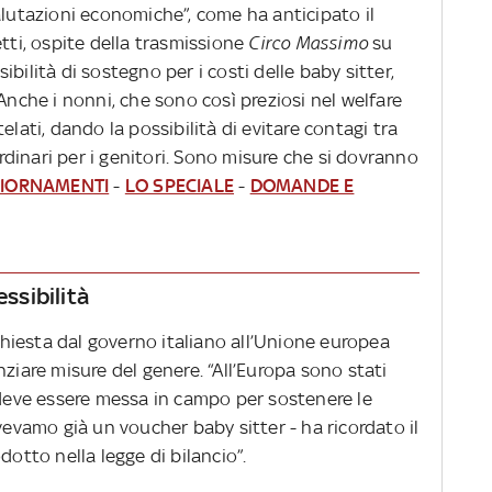
alutazioni economiche”, come ha anticipato il
etti, ospite della trasmissione
Circo Massimo
su
bilità di sostegno per i costi delle baby sitter,
Anche i nonni, che sono così preziosi nel welfare
elati, dando la possibilità di evitare contagi tra
dinari per i genitori. Sono misure che si dovranno
GIORNAMENTI
-
LO SPECIALE
-
DOMANDE E
essibilità
 chiesta dal governo italiano all’Unione europea
nziare misure del genere. “All’Europa sono stati
 deve essere messa in campo per sostenere le
vevamo già un voucher baby sitter - ha ricordato il
dotto nella legge di bilancio”.