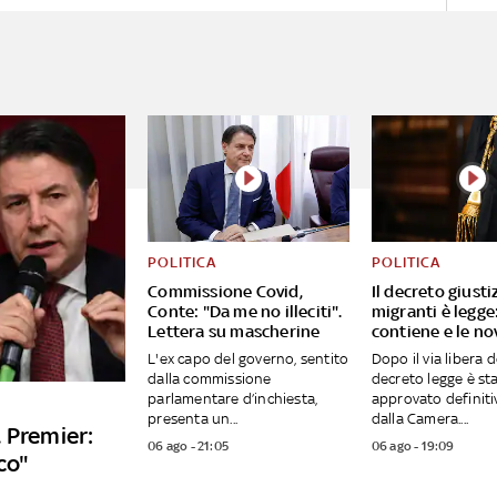
POLITICA
POLITICA
Commissione Covid,
Il decreto giusti
Conte: "Da me no illeciti".
migranti è legge
Lettera su mascherine
contiene e le no
L'ex capo del governo, sentito
Dopo il via libera d
dalla commissione
decreto legge è st
parlamentare d’inchiesta,
approvato definit
presenta un...
dalla Camera....
 Premier:
06 ago - 21:05
06 ago - 19:09
co"