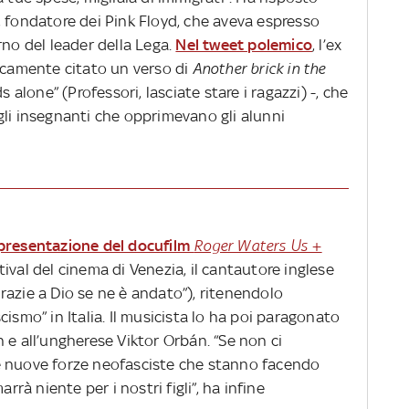
, fondatore dei Pink Floyd, che aveva espresso
rno del leader della Lega.
Nel tweet polemico
, l’ex
nicamente citato un verso di
Another brick in the
 alone” (Professori, lasciate stare i ragazzi) -, che
gli insegnanti che opprimevano gli alunni
 presentazione del docufilm
Roger Waters Us +
ival del cinema di Venezia, il cantautore inglese
razie a Dio se ne è andato”), ritenendolo
ismo” in Italia. Il musicista lo ha poi paragonato
 e all’ungherese Viktor Orbán. “Se non ci
e nuove forze neofasciste che stanno facendo
rrà niente per i nostri figli”, ha infine