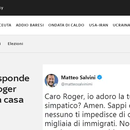
ky
CEUTA
ADDIO BARESI
ONDATA DI CALDO
USA-IRAN
UCRAIN
i
Elezioni
risponde
oger
a casa