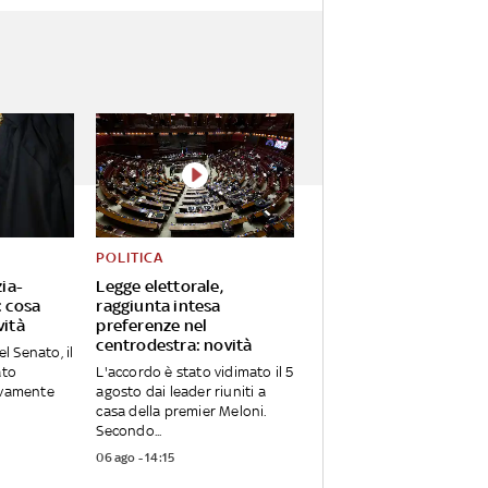
POLITICA
zia-
Legge elettorale,
: cosa
raggiunta intesa
vità
preferenze nel
centrodestra: novità
el Senato, il
ato
L'accordo è stato vidimato il 5
ivamente
agosto dai leader riuniti a
casa della premier Meloni.
Secondo...
06 ago - 14:15