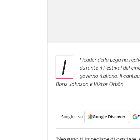
I
l leader della Lega ha repl
durante il Festival del cin
governo italiano. Il canta
Boris Johnson e Viktor Orbán
Sceglici su:
Google Discover
F
“Nessuno ti impedisce di ospitare, a