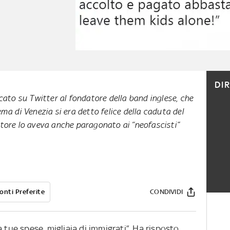
DI
icato su Twitter al fondatore della band inglese, che
ema di Venezia si era detto felice della caduta del
utore lo aveva anche paragonato ai “neofascisti”
onti Preferite
CONDIVIDI
 tue spese, migliaia di immigrati”. Ha risposto