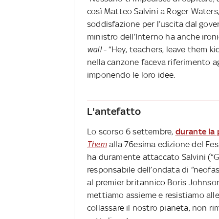
così Matteo Salvini a Roger Waters
soddisfazione per l’uscita dal gove
ministro dell’Interno ha anche iro
wall
- “Hey, teachers, leave them kids
nella canzone faceva riferimento a
imponendo le loro idee.
L'antefatto
Lo scorso 6 settembre,
durante la
Them
alla 76esima edizione del Fest
ha duramente attaccato Salvini (“G
responsabile dell’ondata di “neofasc
al premier britannico Boris Johnson
mettiamo assieme e resistiamo all
collassare il nostro pianeta, non rima