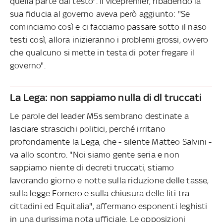
quella parte dal testo". Il vicepremier, ribadendo la
sua fiducia al governo aveva però aggiunto: "Se
cominciamo così e ci facciamo passare sotto il naso
testi così, allora inizieranno i problemi grossi, ovvero
che qualcuno si mette in testa di poter fregare il
governo".
La Lega: non sappiamo nulla di dl truccati
Le parole del leader M5s sembrano destinate a
lasciare strascichi politici, perché irritano
profondamente la Lega, che - silente Matteo Salvini -
va allo scontro. "Noi siamo gente seria e non
sappiamo niente di decreti truccati, stiamo
lavorando giorno e notte sulla riduzione delle tasse,
sulla legge Fornero e sulla chiusura delle liti tra
cittadini ed Equitalia", affermano esponenti leghisti
in una durissima nota ufficiale. Le opposizioni