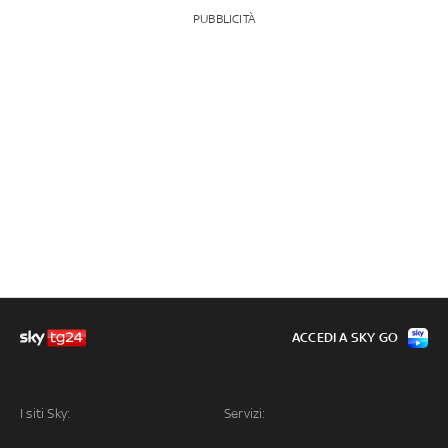
PUBBLICITÀ
ACCEDI A SKY GO
I siti Sky:
Servizi: