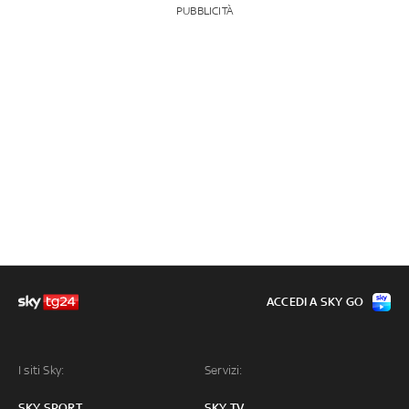
PUBBLICITÀ
ACCEDI A SKY GO
I siti Sky:
Servizi:
SKY SPORT
SKY TV