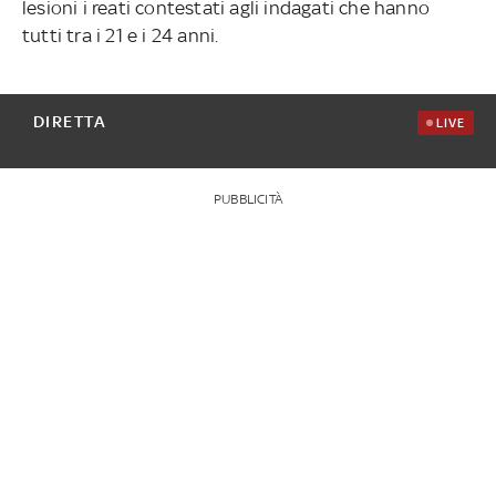
lesioni i reati contestati agli indagati che hanno
tutti tra i 21 e i 24 anni.
DIRETTA
LIVE
PUBBLICITÀ