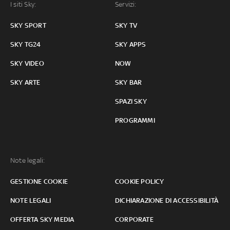
I siti Sky:
Servizi:
SKY SPORT
SKY TV
SKY TG24
SKY APPS
SKY VIDEO
NOW
SKY ARTE
SKY BAR
SPAZI SKY
PROGRAMMI
Note legali:
GESTIONE COOKIE
COOKIE POLICY
NOTE LEGALI
DICHIARAZIONE DI ACCESSIBILITÀ
OFFERTA SKY MEDIA
CORPORATE