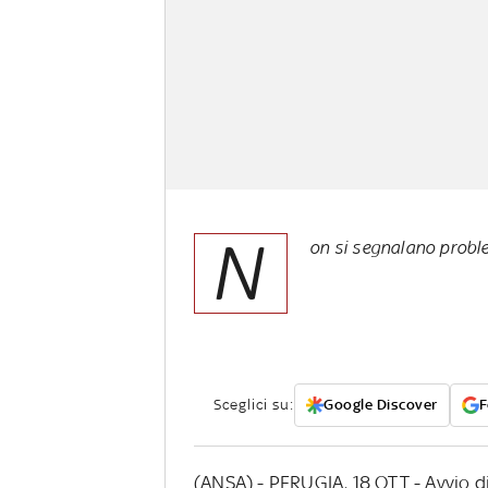
N
on si segnalano proble
Sceglici su:
Google Discover
F
(ANSA) - PERUGIA, 18 OTT - Avvio di 