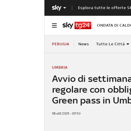
Esplora tutte le offerte S
ONDATA DI CALD
PERUGIA
News
Tutte Le Città
UMBRIA
Avvio di settiman
regolare con obbli
Green pass in Umb
18 ott 2021 - 07:10