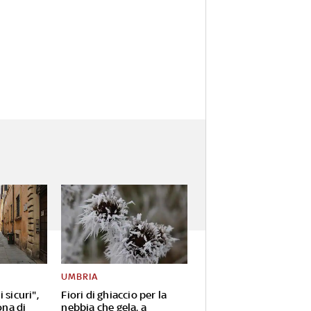
UMBRIA
 sicuri",
Fiori di ghiaccio per la
ona di
nebbia che gela, a