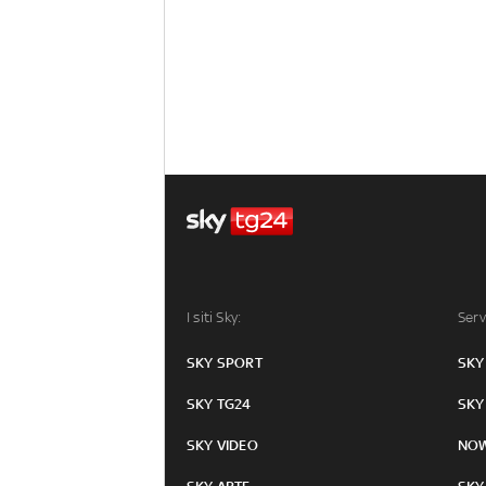
I siti Sky:
Serv
SKY SPORT
SKY
SKY TG24
SKY
SKY VIDEO
NO