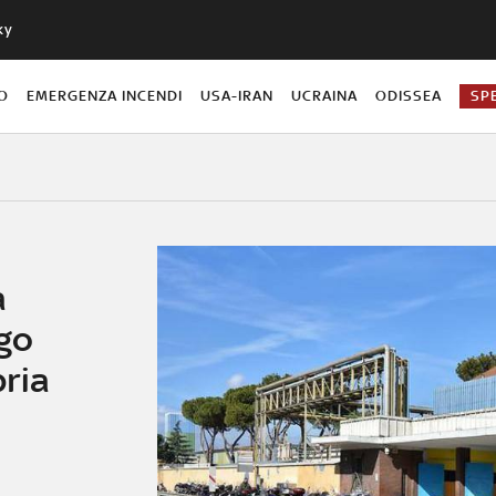
ky
O
EMERGENZA INCENDI
USA-IRAN
UCRAINA
ODISSEA
SP
a
go
ria