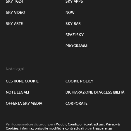
SKY TG24
SKY APPS
SKY VIDEO
NOW
SKY ARTE
SKY BAR
SPAZI SKY
PROGRAMMI
Note legali:
GESTIONE COOKIE
COOKIE POLICY
NOTE LEGALI
DICHIARAZIONE DI ACCESSIBILITÀ
OFFERTA SKY MEDIA
CORPORATE
Per il consumatore clicca qui per i
Moduli, Condizioni contrattuali
,
Privacy &
Cookies
,
informazioni sulle modifiche contrattuali
o per
trasparenza