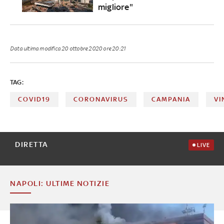
migliore"
Data ultima modifica
20 ottobre 2020 ore 20:21
TAG:
COVID19
CORONAVIRUS
CAMPANIA
VI
DIRETTA
LIVE
NAPOLI: ULTIME NOTIZIE