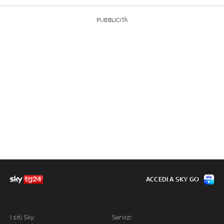
PUBBLICITÀ
ACCEDI A SKY GO
I siti Sky:
Servizi: