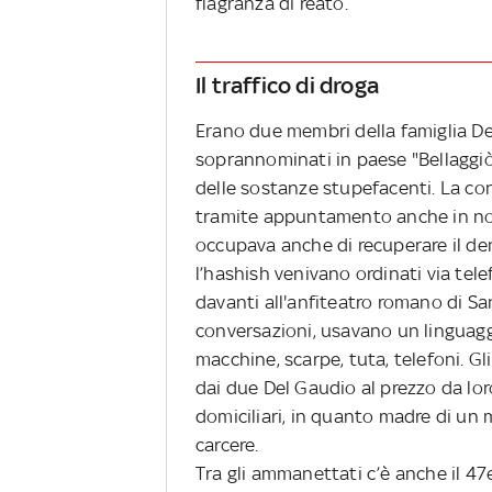
flagranza di reato.
Il traffico di droga
Erano due membri della famiglia Del
soprannominati in paese "Bellaggiò"
delle sostanze stupefacenti. La con
tramite appuntamento anche in noti
occupava anche di recuperare il de
l’hashish venivano ordinati via t
davanti all'anfiteatro romano di Sa
conversazioni, usavano un linguaggi
macchine, scarpe, tuta, telefoni. Gl
dai due Del Gaudio al prezzo da lor
domiciliari, in quanto madre di un mi
carcere.
Tra gli ammanettati c’è anche il 47