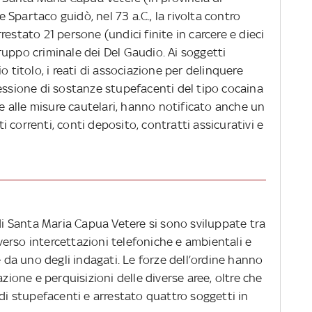
re Spartaco guidò, nel 73 a.C., la rivolta contro
estato 21 persone (undici finite in carcere e dieci
 gruppo criminale dei Del Gaudio. Ai soggetti
o titolo, i reati di associazione per delinquere
essione di sostanze stupefacenti del tipo cocaina
re alle misure cautelari, hanno notificato anche un
 correnti, conti deposito, contratti assicurativi e
 di Santa Maria Capua Vetere si sono sviluppate tra
raverso intercettazioni telefoniche e ambientali e
e da uno degli indagati. Le forze dell’ordine hanno
azione e perquisizioni delle diverse aree, oltre che
 di stupefacenti e arrestato quattro soggetti in