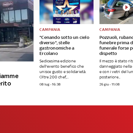
CAMPANIA
CAMPANIA
"Cenando sotto un cielo
Pozzuoli, ruban
diverso", stelle
funebre prima d
gastronomiche a
funerale forse p
Ercolano
dispetto
Sedicesima edizione
Il mezzo è stato ri
dell'evento benefico che
danneggiato nella 
unisce gusto e solidarietà.
e con i vetri del lu
 fiamme
Oltre 200 chef,...
posteriore...
erito
08 lug - 16:38
26 giu - 11:08