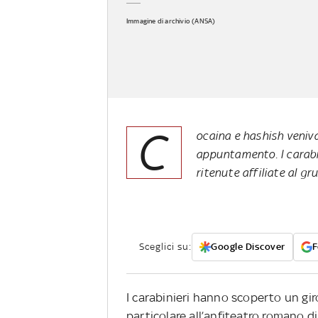
Immagine di archivio (ANSA)
C
ocaina e hashish veniva
appuntamento. I carabi
ritenute affiliate al g
Sceglici su:
Google Discover
F
I carabinieri hanno scoperto un giro
particolare all’anfiteatro romano d