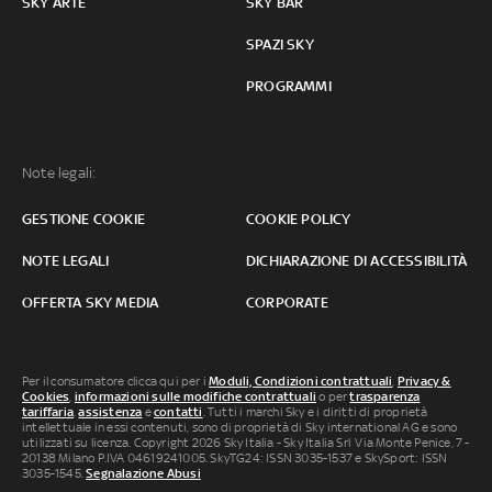
SKY ARTE
SKY BAR
SPAZI SKY
PROGRAMMI
Note legali:
GESTIONE COOKIE
COOKIE POLICY
NOTE LEGALI
DICHIARAZIONE DI ACCESSIBILITÀ
OFFERTA SKY MEDIA
CORPORATE
Per il consumatore clicca qui per i
Moduli, Condizioni contrattuali
,
Privacy &
Cookies
,
informazioni sulle modifiche contrattuali
o per
trasparenza
tariffaria
,
assistenza
e
contatti
. Tutti i marchi Sky e i diritti di proprietà
intellettuale in essi contenuti, sono di proprietà di Sky international AG e sono
utilizzati su licenza. Copyright 2026 Sky Italia - Sky Italia Srl Via Monte Penice, 7 -
20138 Milano P.IVA 04619241005. SkyTG24: ISSN 3035-1537 e SkySport: ISSN
3035-1545.
Segnalazione Abusi