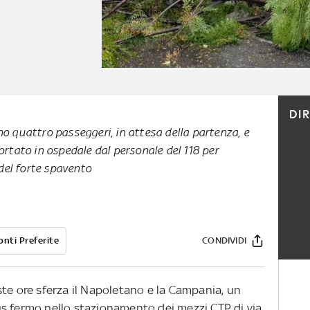
DI
no quattro passeggeri, in attesa della partenza, e
portato in ospedale dal personale del 118 per
del forte spavento
onti Preferite
CONDIVIDI
ste ore sferza il Napoletano e la Campania, un
s fermo nello stazionamento dei mezzi CTP di via