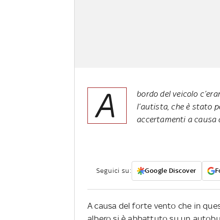
A
bordo del veicolo c’era
l’autista, che è stato 
accertamenti a causa 
Seguici su:
Google Discover
F
A causa del forte vento che in que
albero si è abbattuto su un autobu