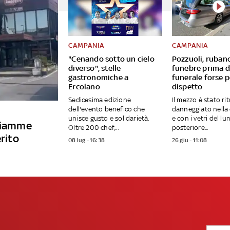
CAMPANIA
CAMPANIA
"Cenando sotto un cielo
Pozzuoli, ruban
diverso", stelle
funebre prima d
gastronomiche a
funerale forse p
Ercolano
dispetto
Sedicesima edizione
Il mezzo è stato ri
dell'evento benefico che
danneggiato nella 
unisce gusto e solidarietà.
e con i vetri del lu
 fiamme
Oltre 200 chef,...
posteriore...
erito
08 lug - 16:38
26 giu - 11:08