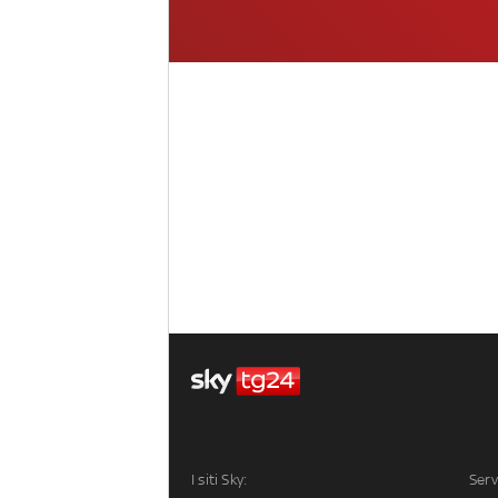
I siti Sky:
Serv