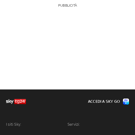
PUBBLICITÀ
ACCEDI A SKY GO
I siti Sky:
Servizi: