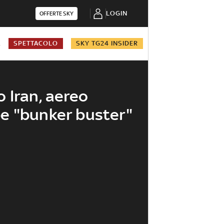
LOGIN
OFFERTE SKY
A
SPETTACOLO
SKY TG24 INSIDER
 Iran, aereo
e "bunker buster"