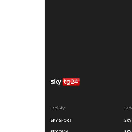
I siti Sky:
Serv
SKY SPORT
SKY
SKY TG24
SKY