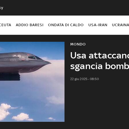
ky
CEUTA
ADDIO BARESI
ONDATA DI CALDO
USA-IRAN
UCRAIN
MONDO
Usa attaccano
sgancia bomb
22 giu 2025 - 08:50