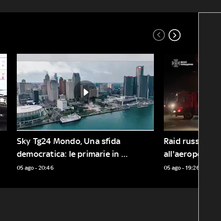
Sky Tg24 Mondo, Una sfida 
Raid russi su K
democratica: le primarie in 
all'aeroporto d
Michigan
05 ago - 20:46
05 ago - 19:26