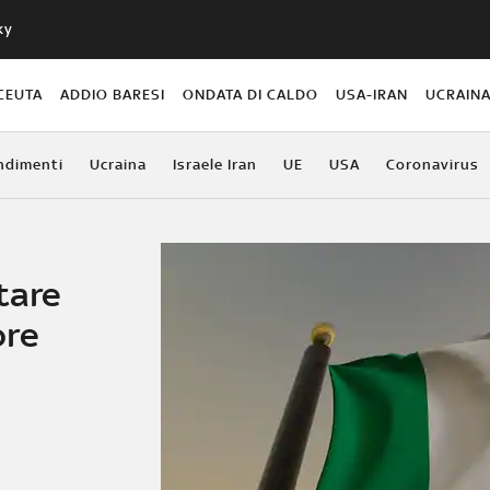
ky
CEUTA
ADDIO BARESI
ONDATA DI CALDO
USA-IRAN
UCRAIN
ndimenti
Ucraina
Israele Iran
UE
USA
Coronavirus
tare
ore