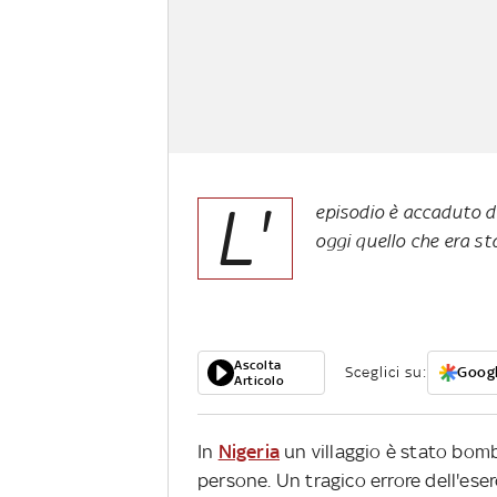
L'
episodio è accaduto d
oggi quello che era s
Ascolta
Sceglici su:
Googl
Articolo
In
Nigeria
un villaggio è stato bom
persone. Un tragico errore dell'eser