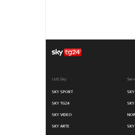
I siti Sky:
Serv
SKY SPORT
SKY
SKY TG24
SKY
SKY VIDEO
NO
SKY ARTE
SKY