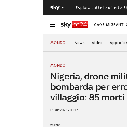
Esplora tutte le offerte S
CAOS MIGRANTI 
MONDO
News
Video
Approfo
MONDO
Nigeria, drone mili
bombarda per err
villaggio: 85 morti
05 dic 2023 - 09:12
©Getty