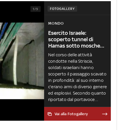
FOTOGALLERY
1/9
MONDO
Esercito Israele:
scoperto tunnel di
Hamas sotto moschea
a Gaza. FOTO
Nel corso delle attività
condotte nella Striscia,
soldati israeliani hanno
scoperto il passaggio scavato
in profondità: al suo interno
c'erano armi di diverso genere
ed esplosivi. Secondo quanto
riportato dal portavoce
militare delle forze di difesa
israeliane, l'aviazione avrebbe
Vai alla Fotogallery
colpito 200 siti terroristici: fra
questi siti per la produzione