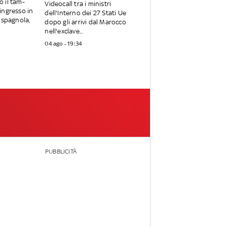
to il tam-
Videocall tra i ministri
ingresso in
dell'Interno dei 27 Stati Ue
 spagnola,
dopo gli arrivi dal Marocco
nell'exclave...
04 ago - 19:34
PUBBLICITÀ