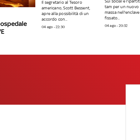
Sui social è riparti
Il segretario al Tesoro
tam per un nuovo 
americano, Scott Bessent,
massa nell'enclave
apre alla possibilità di un
fissato...
accordo con...
a ospedale
04 ago - 20:32
04 ago - 22:30
VE