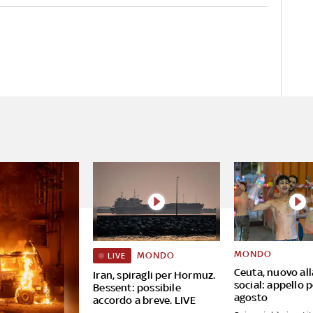
di armi, postazioni di lancio di
missili anticarro, centri di
comando e di
addestramento
MONDO
MONDO
LIVE
Ceuta, nuovo al
Iran, spiragli per Hormuz.
social: appello pe
Bessent: possibile
agosto
accordo a breve. LIVE