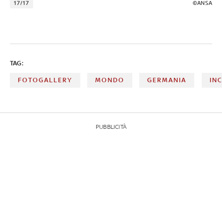
17/17
©ANSA
TAG:
FOTOGALLERY
MONDO
GERMANIA
IN
PUBBLICITÀ