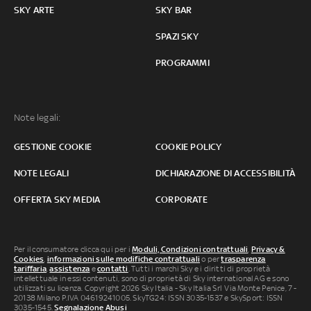
SKY ARTE
SKY BAR
SPAZI SKY
PROGRAMMI
Note legali:
GESTIONE COOKIE
COOKIE POLICY
NOTE LEGALI
DICHIARAZIONE DI ACCESSIBILITÀ
OFFERTA SKY MEDIA
CORPORATE
Per il consumatore clicca qui per i
Moduli, Condizioni contrattuali
,
Privacy &
Cookies
,
informazioni sulle modifiche contrattuali
o per
trasparenza
tariffaria
,
assistenza
e
contatti
. Tutti i marchi Sky e i diritti di proprietà
intellettuale in essi contenuti, sono di proprietà di Sky international AG e sono
utilizzati su licenza. Copyright 2026 Sky Italia - Sky Italia Srl Via Monte Penice, 7 -
20138 Milano P.IVA 04619241005. SkyTG24: ISSN 3035-1537 e SkySport: ISSN
3035-1545.
Segnalazione Abusi