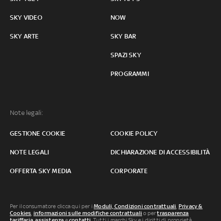
SKY VIDEO
NOW
SKY ARTE
SKY BAR
SPAZI SKY
PROGRAMMI
Note legali:
GESTIONE COOKIE
COOKIE POLICY
NOTE LEGALI
DICHIARAZIONE DI ACCESSIBILITÀ
OFFERTA SKY MEDIA
CORPORATE
Per il consumatore clicca qui per i
Moduli, Condizioni contrattuali
,
Privacy &
Cookies
,
informazioni sulle modifiche contrattuali
o per
trasparenza
tariffaria
,
assistenza
e
contatti
. Tutti i marchi Sky e i diritti di proprietà