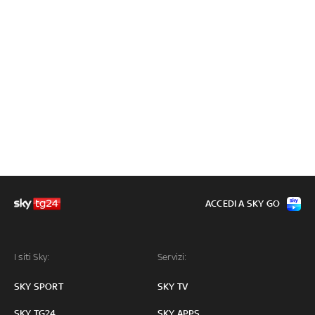
ACCEDI A SKY GO
I siti Sky:
Servizi:
SKY SPORT
SKY TV
SKY TG24
SKY APPS