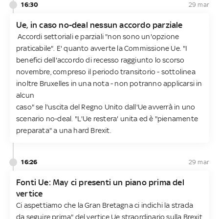
16:30
29 mar
Ue, in caso no-deal nessun accordo parziale
Accordi settoriali e parziali "non sono un'opzione
praticabile". E' quanto avverte la Commissione Ue. "I
benefici dell'accordo di recesso raggiunto lo scorso
novembre, compreso il periodo transitorio - sottolinea
inoltre Bruxelles in una nota - non potranno applicarsi in
alcun
caso" se l'uscita del Regno Unito dall'Ue avverrà in uno
scenario no-deal. "L'Ue restera' unita ed è "pienamente
preparata" a una hard Brexit.
16:26
29 mar
Fonti Ue: May ci presenti un piano prima del
vertice
Ci aspettiamo che la Gran Bretagna ci indichi la strada
da seguire prima" del vertice Ue straordinario sulla Brexit