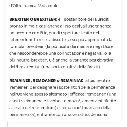
d'Oltremanica. Vediamoli:
BREXITER O BREXITEER:
è il sostenitore della Brexit
pronto in molti casi anche al 'No deal', all'uscita senza
un accordo con l'Ue, pur di rispettare l'esito del
referendum. In rete si discute se sia più appropriata la
formula 'brexiteer' (la più usata dai media e negli Usa e
che nasconderebbe una connotazione negativa) o la
più neutra 'brexiter'. C'è anche la variante peggiorativa
del 'brextremist' (una sorta di ultrà della Brexit).
REMAINER, REMOANER o REMAINIAC
: al più neutro
'remainer', per designare i sostenitori della permanenza
nell'Ue viene spesso alternato l'efficace 'remoaner' (una
crasi tra rimanere e il verbo 'to moan', lamentarsi, riferito
all'esito del referendum) e 'remainiac' (maniaco della
permanenza), entrambi con una venatura derisoria.