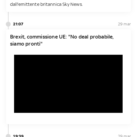
dall'emittente britannica Sky News.
21:07
29 mar
Brexit, commissione UE: "No deal probabile,
siamo pronti"
19:39
29 mar