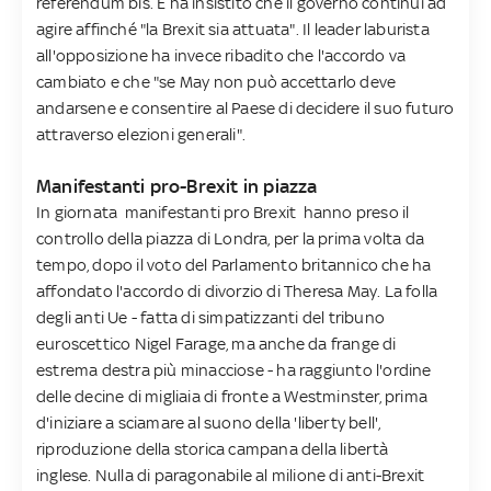
referendum bis. E ha insistito che il governo continui ad
agire affinché "la Brexit sia attuata". Il leader laburista
all'opposizione ha invece ribadito che l'accordo va
cambiato e che "se May non può accettarlo deve
andarsene e consentire al Paese di decidere il suo futuro
attraverso elezioni generali".
Manifestanti pro-Brexit in piazza
In giornata manifestanti pro Brexit hanno preso il
controllo della piazza di Londra, per la prima volta da
tempo, dopo il voto del Parlamento britannico che ha
affondato l'accordo di divorzio di Theresa May. La folla
degli anti Ue - fatta di simpatizzanti del tribuno
euroscettico Nigel Farage, ma anche da frange di
estrema destra più minacciose - ha raggiunto l'ordine
delle decine di migliaia di fronte a Westminster, prima
d'iniziare a sciamare al suono della 'liberty bell',
riproduzione della storica campana della libertà
inglese. Nulla di paragonabile al milione di anti-Brexit