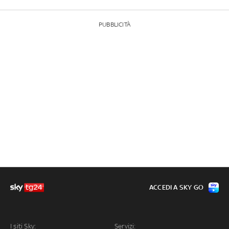
PUBBLICITÀ
ACCEDI A SKY GO
I siti Sky:
Servizi: