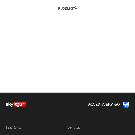
PUBBLICITÀ
ACCEDI A SKY GO
I siti Sky:
Servizi: