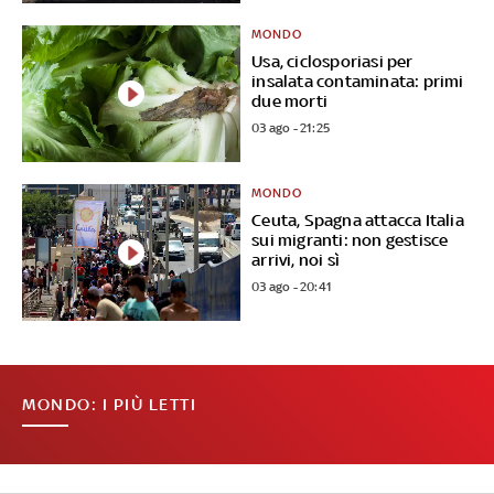
MONDO
Usa, ciclosporiasi per
insalata contaminata: primi
due morti
03 ago - 21:25
MONDO
Ceuta, Spagna attacca Italia
sui migranti: non gestisce
arrivi, noi sì
03 ago - 20:41
MONDO: I PIÙ LETTI