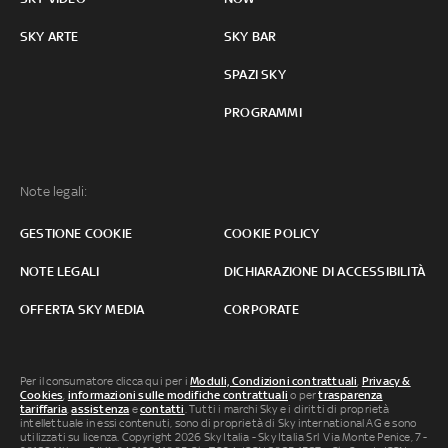
SKY ARTE
SKY BAR
SPAZI SKY
PROGRAMMI
Note legali:
GESTIONE COOKIE
COOKIE POLICY
NOTE LEGALI
DICHIARAZIONE DI ACCESSIBILITÀ
OFFERTA SKY MEDIA
CORPORATE
Per il consumatore clicca qui per i
Moduli, Condizioni contrattuali
,
Privacy &
Cookies
,
informazioni sulle modifiche contrattuali
o per
trasparenza
tariffaria
,
assistenza
e
contatti
. Tutti i marchi Sky e i diritti di proprietà
intellettuale in essi contenuti, sono di proprietà di Sky international AG e sono
utilizzati su licenza. Copyright 2026 Sky Italia - Sky Italia Srl Via Monte Penice, 7 -