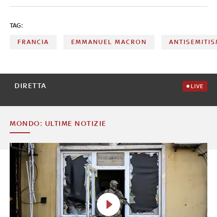
TAG:
FRANCIA
EMMANUEL MACRON
ANTISEMITI
DIRETTA
LIVE
MONDO: ULTIME NOTIZIE