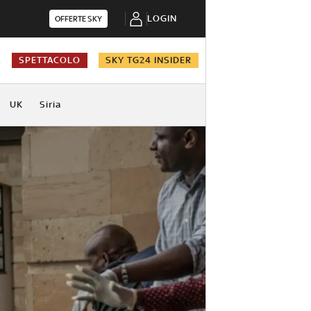
LOGIN
OFFERTE SKY
A
SPETTACOLO
SKY TG24 INSIDER
UK
Siria