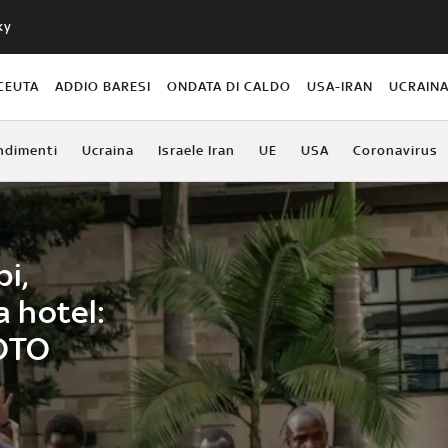
ky
CEUTA
ADDIO BARESI
ONDATA DI CALDO
USA-IRAN
UCRAIN
ndimenti
Ucraina
Israele Iran
UE
USA
Coronavirus
i,
 hotel:
FOTO