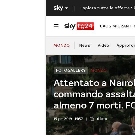
Esplora tutte le offerte S
CAOS MIGRANTI 
MONDO
News
Video
Approfo
FOTOGALLERY
MONDO
Attentato a Nairob
commando assalta
almeno 7 morti. 
15 gen 2019 - 15:57
6 foto