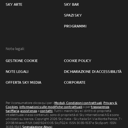
SKY ARTE
SKY BAR
SPAZI SKY
PROGRAMMI
Note legali:
GESTIONE COOKIE
COOKIE POLICY
NOTE LEGALI
DICHIARAZIONE DI ACCESSIBILITÀ
OFFERTA SKY MEDIA
CORPORATE
Per il consumatore clicca qui per i
Moduli, Condizioni contrattuali
,
Privacy &
Cookies
,
informazioni sulle modifiche contrattuali
o per
trasparenza
tariffaria
,
assistenza
e
contatti
. Tutti i marchi Sky e i diritti di proprietà
intellettuale in essi contenuti, sono di proprietà di Sky international AG e sono
utilizzati su licenza. Copyright 2026 Sky Italia - Sky Italia Srl Via Monte Penice, 7 -
20138 Milano P.IVA 04619241005. SkyTG24: ISSN 3035-1537 e SkySport: ISSN
3035-1545.
Segnalazione Abusi