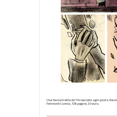
Una tavola tratta da "Ho lasciato ogni posto. David 
Feltrinelli Comics, 128 pagine, 20 euro.