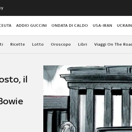
ky
CEUTA
ADDIO GUCCINI
ONDATA DI CALDO
USA-IRAN
UCRAI
ti
Ricette
Lotto
Oroscopo
Libri
Viaggi On The Roa
sto, il
i
 Bowie