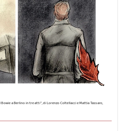
Bowie a Berlino in tre atti", di Lorenzo Coltellacci e Mattia Tassaro,