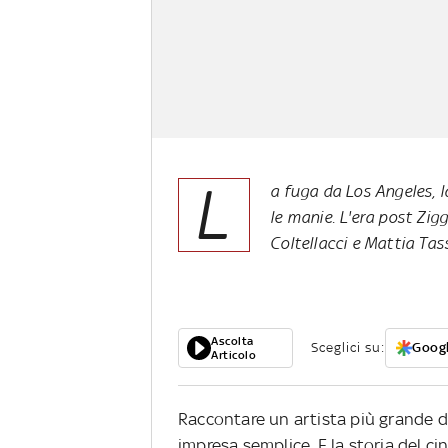
L
a fuga da Los Angeles, l
le manie. L'era post Zi
Coltellacci e Mattia Tas
Ascolta
Sceglici su:
Googl
Articolo
Raccontare un artista più grande de
impresa semplice. E la storia del c