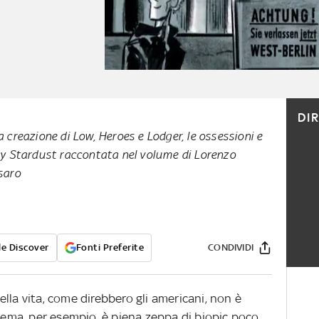
DI
a creazione di Low, Heroes e Lodger, le ossessioni e
ggy Stardust raccontata nel volume di Lorenzo
saro
e Discover
Fonti Preferite
CONDIVIDI
lla vita, come direbbero gli americani, non è
inema, per esempio, è piena zeppa di biopic poco