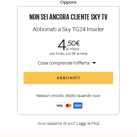
Oppure
La newsletter esclusiva di Sky TG24
Insider e Sky Sport Insider
NON SEI ANCORA CLIENTE SKY TV
Abbonati a Sky TG24 Insider
4
50
al mese
per 3 mesi, poi 9€ al mese
Cosa comprende l'offerta
Tutti gli articoli di Sky TG24 Insider
ABBONATI
Approfondimenti
,
opinioni e punti di
vista autorevoli
Nessun vincolo, disdici quando vuoi
La newsletter esclusiva di Sky TG24
Insider
Vuoi saperne di più? Leggi le FAQ