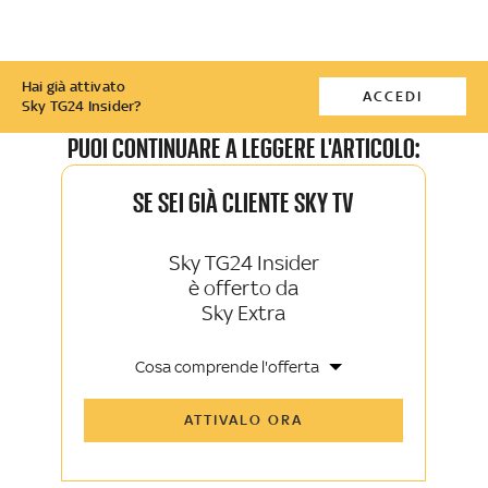
Hai già attivato
ACCEDI
Sky TG24 Insider?
PUOI CONTINUARE A LEGGERE L'ARTICOLO:
SE SEI GIÀ CLIENTE SKY TV
Sky TG24 Insider
è offerto da
Sky Extra
Cosa comprende l'offerta
Tutti gli articoli di Sky TG24 Insider e
ATTIVALO ORA
Sky Sport Insider
Approfondimenti, opinioni e punti di
vista autorevoli