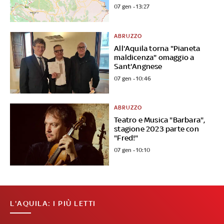
07 gen - 13:27
ABRUZZO
All'Aquila torna "Pianeta
maldicenza" omaggio a
Sant'Angnese
07 gen - 10:46
ABRUZZO
Teatro e Musica "Barbara",
stagione 2023 parte con
"Fred!"
07 gen - 10:10
L'AQUILA: I PIÙ LETTI