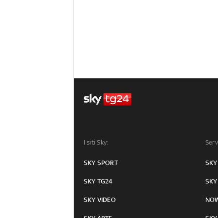
I siti Sky:
Serv
SKY SPORT
SKY
SKY TG24
SKY
SKY VIDEO
NO