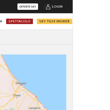
LOGIN
OFFERTE SKY
NA
SPETTACOLO
SKY TG24 INSIDER