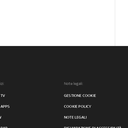
izi:
Note legali:
 TV
GESTIONE COOKIE
 APPS
COOKIE POLICY
W
NOTE LEGALI