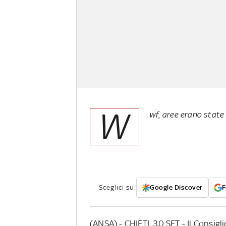
W
wf, aree erano state
Sceglici su:
Google Discover
F
(ANSA) - CHIETI, 30 SET - Il Consigli