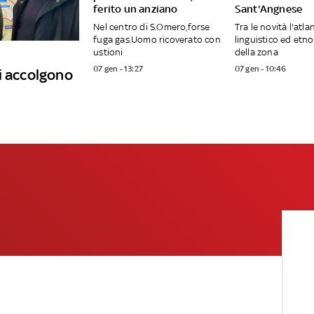
ferito un anziano
Sant'Angnese
Nel centro di S.Omero,forse
Tra le novità l'atla
fuga gas.Uomo ricoverato con
linguistico ed etn
ustioni
della zona
07 gen - 13:27
07 gen - 10:46
i accolgono