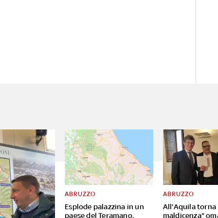
ABRUZZO
ABRUZZO
Esplode palazzina in un
All'Aquila torna
paese del Teramano,
maldicenza" om