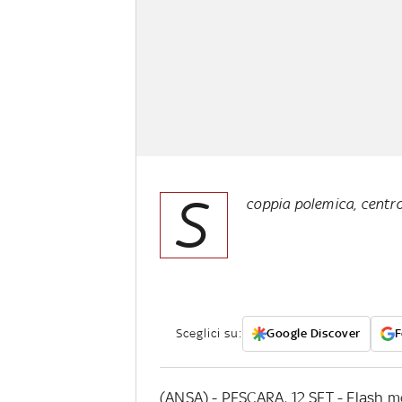
S
coppia polemica, centr
Sceglici su:
Google Discover
F
(ANSA) - PESCARA, 12 SET - Flash m