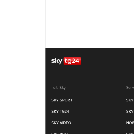
I siti Sky:
Serv
SKY SPORT
SKY
SKY TG24
SKY
SKY VIDEO
NO