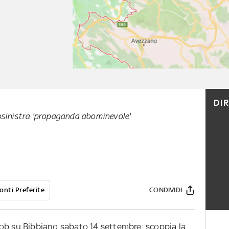
DI
osinistra 'propaganda abominevole'
onti Preferite
CONDIVIDI
ob su Bibbiano sabato 14 settembre: scoppia la