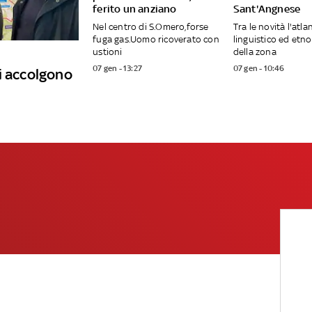
ferito un anziano
Sant'Angnese
Nel centro di S.Omero,forse
Tra le novità l'atla
fuga gas.Uomo ricoverato con
linguistico ed etn
ustioni
della zona
07 gen - 13:27
07 gen - 10:46
i accolgono