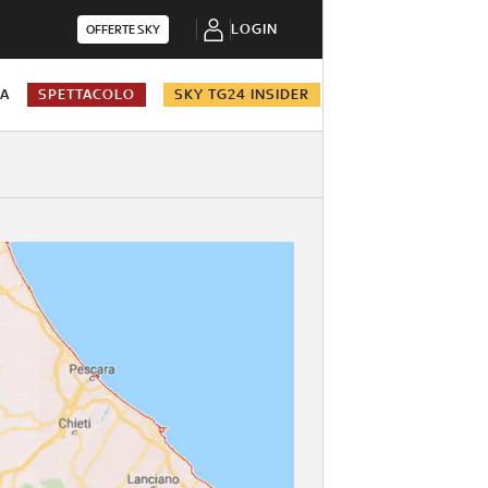
LOGIN
OFFERTE SKY
NA
SPETTACOLO
SKY TG24 INSIDER