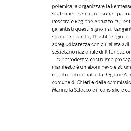
polemica: a organizzare la kermesse
scatenare i commenti sono i patroci
Pescara e Regione Abruzzo. ''Questa
garantisti questi signori su tangent
scarpine bianche, l'hashtag "giù le
spregiudicatezza con cui si sta svi
segretario nazionale di Rifondazi
''Centrodestra costruisce propagan
manifesto è un abominevole strume
è stato patrocinato da Regione Abr
comune di Chieti e dalla commission
Marinella Sclocco e il consigliere c