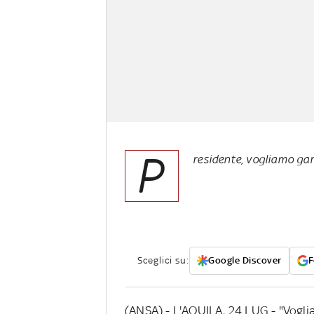
P
residente, vogliamo gara
Sceglici su:
Google Discover
F
(ANSA) - L'AQUILA, 24 LUG - "Vogli