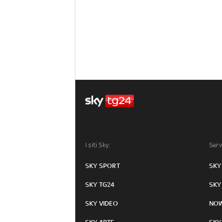
I siti Sky:
Serv
SKY SPORT
SKY
SKY TG24
SKY
SKY VIDEO
NO