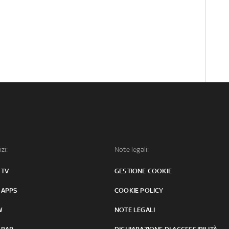
izi:
Note legali:
 TV
GESTIONE COOKIE
 APPS
COOKIE POLICY
W
NOTE LEGALI