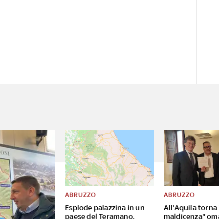
ABRUZZO
ABRUZZO
Esplode palazzina in un
All'Aquila torna
paese del Teramano,
maldicenza" om