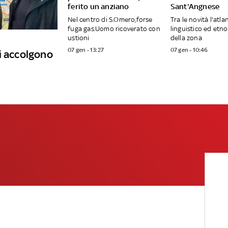
ferito un anziano
Sant'Angnese
Nel centro di S.Omero,forse
Tra le novità l'atla
fuga gas.Uomo ricoverato con
linguistico ed etn
ustioni
della zona
07 gen - 13:27
07 gen - 10:46
i accolgono