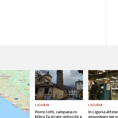
LIGURIA
LIGURIA
Perni rotti, campana in
In Liguria attes
bilico fa strani rintocchi e
assunzioni nei p