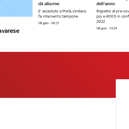
dà allarme
dell'anno
E' accaduto a Prelà, sindaco
Rispetto al pre-co
fa intervento tampone
più e 4000 in conf
2022
08 gen - 18:21
08 gen - 13:24
avarese