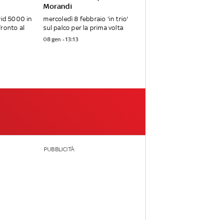
Morandi
vid 5000 in
mercoledì 8 febbraio 'in trio'
ronto al
sul palco per la prima volta
08 gen - 13:13
PUBBLICITÀ