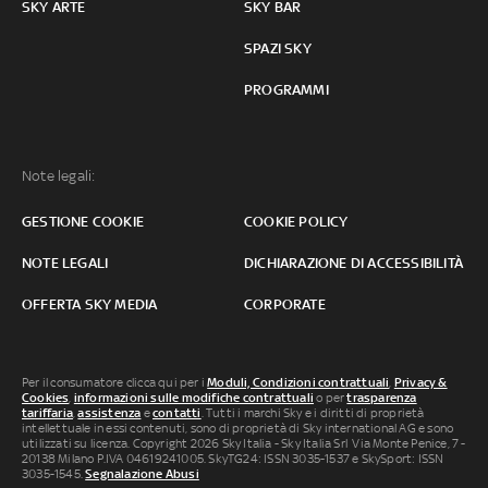
SKY ARTE
SKY BAR
SPAZI SKY
PROGRAMMI
Note legali:
GESTIONE COOKIE
COOKIE POLICY
NOTE LEGALI
DICHIARAZIONE DI ACCESSIBILITÀ
OFFERTA SKY MEDIA
CORPORATE
Per il consumatore clicca qui per i
Moduli, Condizioni contrattuali
,
Privacy &
Cookies
,
informazioni sulle modifiche contrattuali
o per
trasparenza
tariffaria
,
assistenza
e
contatti
. Tutti i marchi Sky e i diritti di proprietà
intellettuale in essi contenuti, sono di proprietà di Sky international AG e sono
utilizzati su licenza. Copyright 2026 Sky Italia - Sky Italia Srl Via Monte Penice, 7 -
20138 Milano P.IVA 04619241005. SkyTG24: ISSN 3035-1537 e SkySport: ISSN
3035-1545.
Segnalazione Abusi