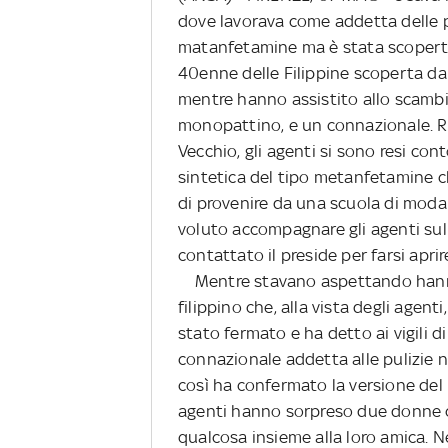
dove lavorava come addetta delle pu
matanfetamine ma è stata scoperta 
40enne delle Filippine scoperta dai
mentre hanno assistito allo scambi
monopattino, e un connazionale. Re
Vecchio, gli agenti si sono resi con
sintetica del tipo metanfetamine c
di provenire da una scuola di moda
voluto accompagnare gli agenti sul 
contattato il preside per farsi aprir
Mentre stavano aspettando hanno 
filippino che, alla vista degli agent
stato fermato e ha detto ai vigili 
connazionale addetta alle pulizie ne
così ha confermato la versione del p
agenti hanno sorpreso due donne c
qualcosa insieme alla loro amica. 