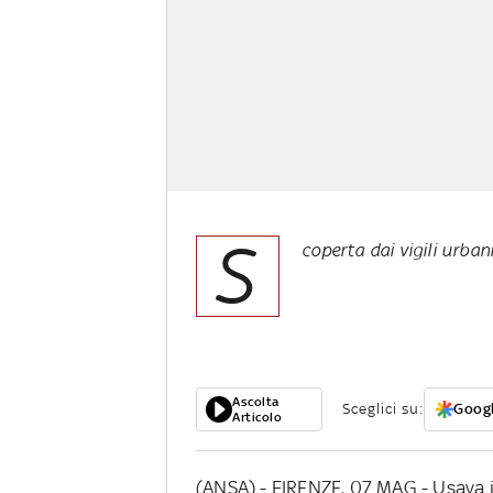
S
coperta dai vigili urba
Ascolta
Sceglici su:
Googl
Articolo
(ANSA) - FIRENZE, 07 MAG - Usava i 