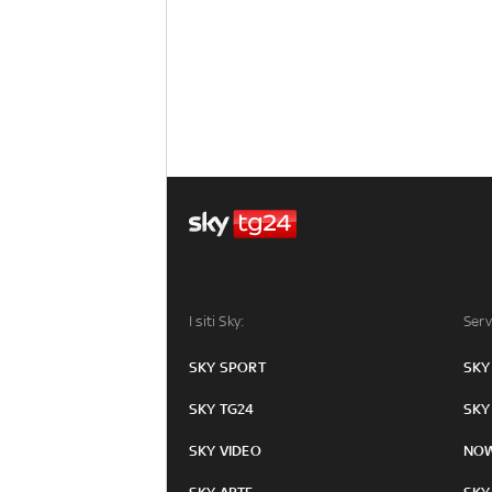
I siti Sky:
Serv
SKY SPORT
SKY
SKY TG24
SKY
SKY VIDEO
NO