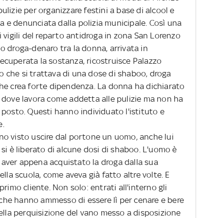
lizie per organizzare festini a base di alcool e
e denunciata dalla polizia municipale. Così una
 vigili del reparto antidroga in zona San Lorenzo
o droga-denaro tra la donna, arrivata in
cuperata la sostanza, ricostruisce Palazzo
to che si trattava di una dose di shaboo, droga
he crea forte dipendenza. La donna ha dichiarato
 dove lavora come addetta alle pulizie ma non ha
posto. Questi hanno individuato l'istituto e
e.
visto uscire dal portone un uomo, anche lui
i, si è liberato di alcune dosi di shaboo. L'uomo è
di aver appena acquistato la droga dalla sua
lla scuola, come aveva già fatto altre volte. E
rimo cliente. Non solo: entrati all'interno gli
he hanno ammesso di essere lì per cenare e bere
Nella perquisizione del vano messo a disposizione