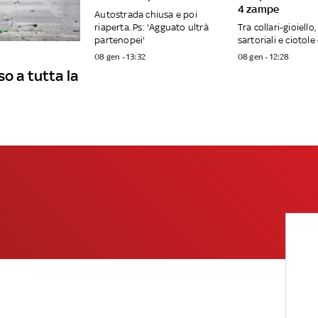
4 zampe
Autostrada chiusa e poi
riaperta. Ps: 'Agguato ultrà
Tra collari-gioiello
partenopei'
sartoriali e ciotole
08 gen - 13:32
08 gen - 12:28
o a tutta la