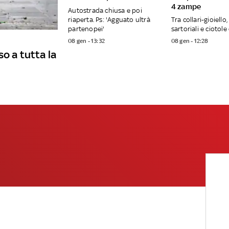
4 zampe
Autostrada chiusa e poi
riaperta. Ps: 'Agguato ultrà
Tra collari-gioiello
partenopei'
sartoriali e ciotole
08 gen - 13:32
08 gen - 12:28
o a tutta la