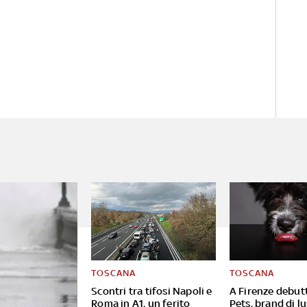
TOSCANA
TOSCANA
Scontri tra tifosi Napoli e
A Firenze debutt
Roma in A1, un ferito
Pets, brand di lu