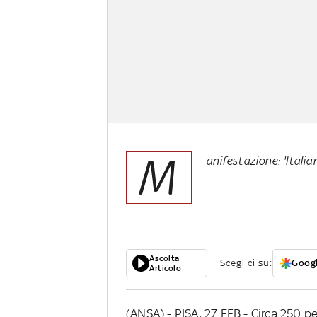
M
anifestazione: 'Italia
Ascolta
Sceglici su:
Googl
Articolo
(ANSA) - PISA, 27 FEB - Circa 250 pe