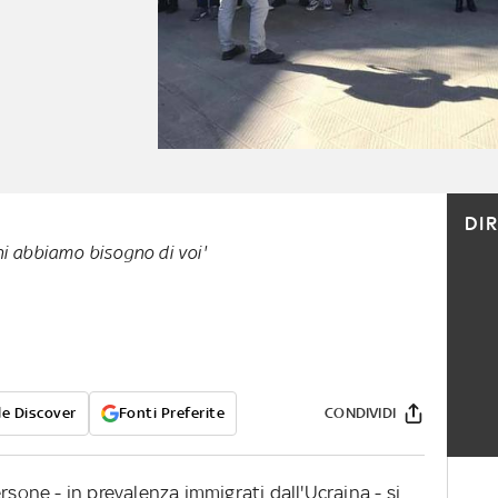
DI
ni abbiamo bisogno di voi'
e Discover
Fonti Preferite
CONDIVIDI
rsone - in prevalenza immigrati dall'Ucraina - si