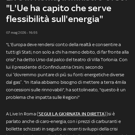
"L'Ue ha capito che serve
flessibilità sull'energia"
07 mag 2026 - 16:55
"L'Europa deve rendersi conto della realtà e consentire a
tutti gli Stati, non solo a chi ha meno debito, di far fronte alla
crisi", ha detto Urso dal palco del teatro di Villa Torlonia. Con
lui il presidente di Confindustria Orsini, secondo
cui “dovremmo puntare di più su fonti energetiche diverse
dal gas”. "In Italia abbiamo bisogno di mettere a terra 4mila
concessioni sulle rinnovabili", ha sottolineato, "questo è un
problema che impatta sulle Regioni"
A Live In Roma (
SEGUI LA GIORNATA IN DIRETTA
))si è
parlato anche di caro-energia, con i prezzi di carburanti e
bollette schizzati in seguito ai recenti sviluppi della crisi