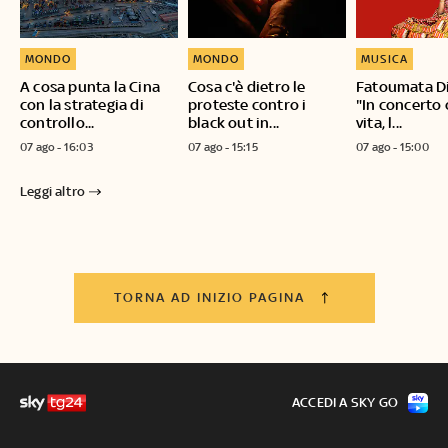
MONDO
MONDO
MUSICA
A cosa punta la Cina
Cosa c'è dietro le
Fatoumata D
con la strategia di
proteste contro i
"In concerto 
controllo...
black out in...
vita, l...
07 ago - 16:03
07 ago - 15:15
07 ago - 15:00
Leggi altro
TORNA AD INIZIO PAGINA
ACCEDI A SKY GO