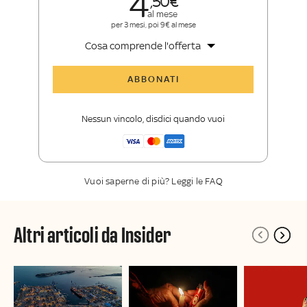
4
50
al mese
per 3 mesi, poi 9€ al mese
Cosa comprende l'offerta
Tutti gli articoli di Sky TG24 Insider
ABBONATI
Approfondimenti
,
opinioni e punti di
vista autorevoli
Nessun vincolo, disdici quando vuoi
La newsletter esclusiva di Sky TG24
Insider
Vuoi saperne di più? Leggi le FAQ
Altri articoli da Insider