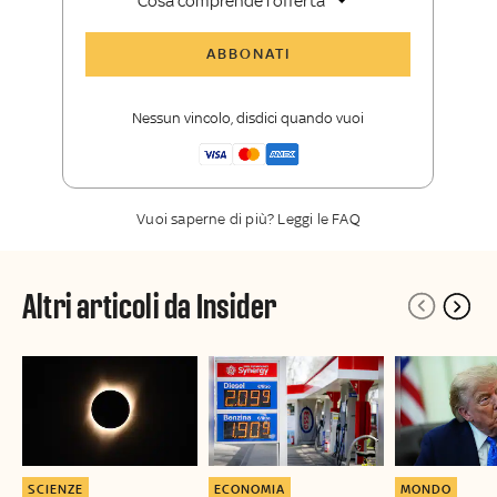
Cosa comprende l'offerta
Tutti gli articoli di Sky TG24 Insider
ABBONATI
Approfondimenti
,
opinioni e punti di
vista autorevoli
Nessun vincolo, disdici quando vuoi
La newsletter esclusiva di Sky TG24
Insider
Vuoi saperne di più? Leggi le FAQ
Altri articoli da Insider
SCIENZE
ECONOMIA
MONDO