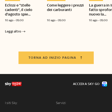
Eclissi e "stelle
Come leggere i prezzi
La guerra in 
cadenti", il cielo
dei carburanti
fatto sprofo
d'agosto spie...
nuovo la...
10 ago - 05:00
10 ago - 05:00
10 ago - 05:00
Leggi altro
TORNA AD INIZIO PAGINA
ACCEDI A SKY GO
I siti Sky:
Servizi: