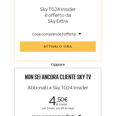
Sky TG24 Insider
è offerto da
Sky Extra
Cosa comprende l'offerta
Tutti gli articoli di Sky TG24 Insider e
ATTIVALO ORA
Sky Sport Insider
Approfondimenti, opinioni e punti di
vista autorevoli
Oppure
La newsletter esclusiva di Sky TG24
Insider e Sky Sport Insider
NON SEI ANCORA CLIENTE SKY TV
Abbonati a Sky TG24 Insider
4
50
al mese
per 3 mesi, poi 9€ al mese