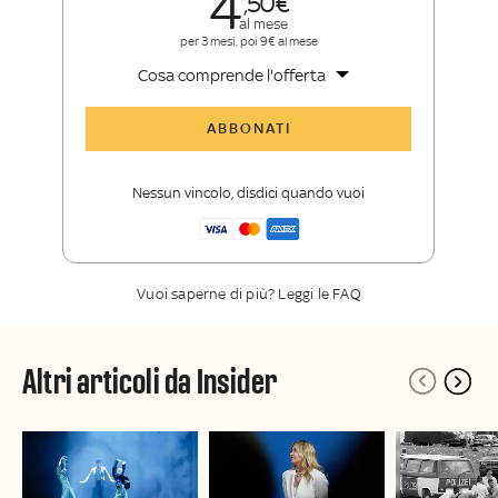
4
50
al mese
per 3 mesi, poi 9€ al mese
Cosa comprende l'offerta
Tutti gli articoli di Sky TG24 Insider
ABBONATI
Approfondimenti
,
opinioni e punti di
vista autorevoli
Nessun vincolo, disdici quando vuoi
La newsletter esclusiva di Sky TG24
Insider
Vuoi saperne di più? Leggi le FAQ
Altri articoli da Insider