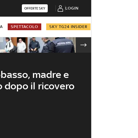
LOGIN
OFFERTE SKY
NA
SPETTACOLO
SKY TG24 INSIDER
basso, madre e
 dopo il ricovero