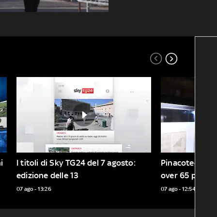
 
I titoli di Sky TG24 del 7 agosto: 
Pinacoteca grat
edizione delle 13
over 65 per sfu
Mons. Navoni: "
07 ago - 13:26
07 ago - 12:54
commerciali"