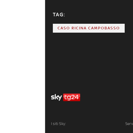
TAG:
CASO RICINA CAMPOBASSO
I siti Sky:
Serv