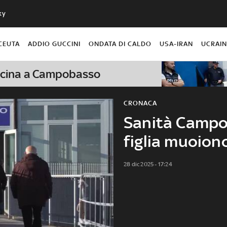
ky
CEUTA
ADDIO GUCCINI
ONDATA DI CALDO
USA-IRAN
UCRAI
 ricina a Campobasso
CRONACA
Sanità Campo
figlia muoiono
28 dic 2025 - 17:24