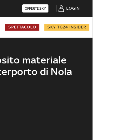
LOGIN
OFFERTE SKY
A
SPETTACOLO
SKY TG24 INSIDER
sito materiale
nterporto di Nola