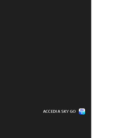
TG24 del 7 agosto: 
Pagine, la rassegna stampa del 7 
8
agosto
07 ago - 07:18
ACCEDI A SKY GO