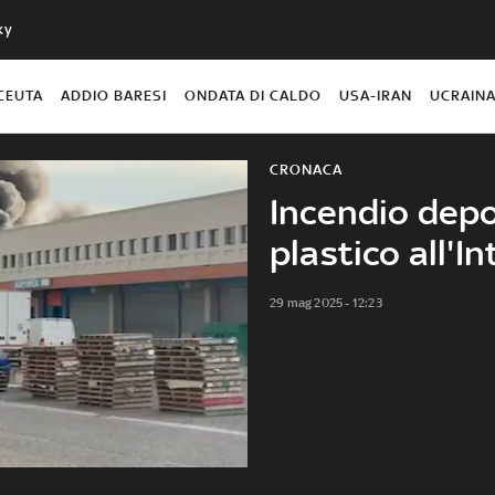
ky
CEUTA
ADDIO BARESI
ONDATA DI CALDO
USA-IRAN
UCRAIN
CRONACA
Incendio depo
plastico all'I
29 mag 2025 - 12:23