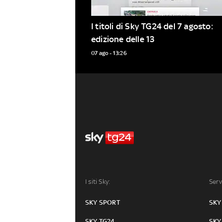
I titoli di Sky TG24 del 7 agosto: 
edizione delle 13
07 ago - 13:26
I siti Sky:
Serv
SKY SPORT
SKY
SKY TG24
SKY