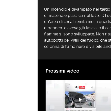
Un incendio è divampato nel tardo
di materiale plastico nel lotto D1 de
un'area di circa tremila metri quad
dipendente aveva già lasciato il c
fiamme si sono sviluppate. Non risu
autobotti dei vigili del fuoco, che 
colonna di fumo nero è visibile anch
Prossimi video