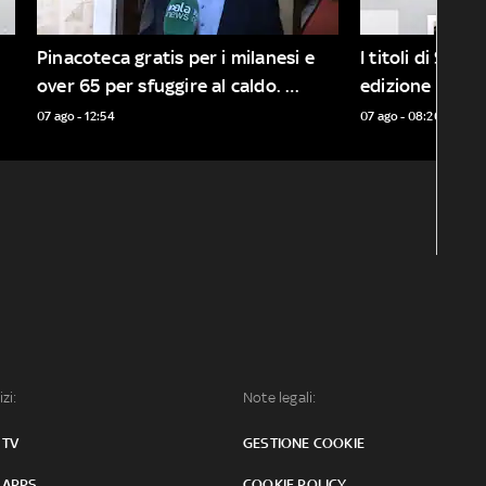
Pinacoteca gratis per i milanesi e 
I titoli di Sky 
over 65 per sfuggire al caldo. 
edizione delle 
Mons. Navoni: "Alternativa a centri 
07 ago - 12:54
07 ago - 08:20
commerciali"
izi:
Note legali:
 TV
GESTIONE COOKIE
 APPS
COOKIE POLICY