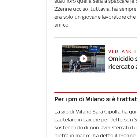
stati loro quella sera a spaccare le 
22enne ucciso, tuttavia, ha sempre 
era solo un giovane lavoratore che q
amico.
VEDI ANCH
Omicidio 
ricercato 
Per i pm di Milano si è tratt
La gip di Milano Sara Cipolla ha qu
cautelare in carcere per Jefferson 
sostenendo di non aver sferrato lui 
pietra in mano", ha detto il 19enne.