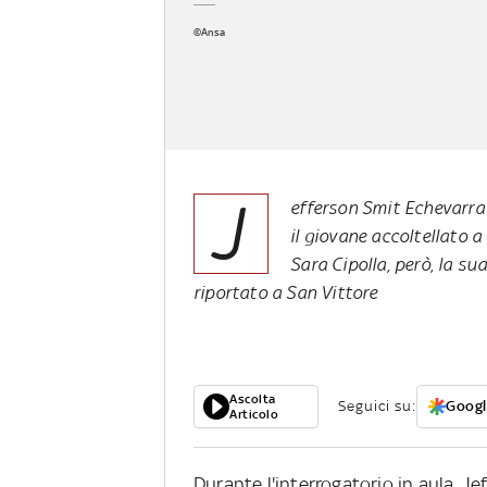
©Ansa
J
efferson Smit Echevarra 
il giovane accoltellato a
Sara Cipolla, però, la sua
riportato a San Vittore
Ascolta
Seguici su:
Googl
Articolo
Durante l'interrogatorio in aula, J