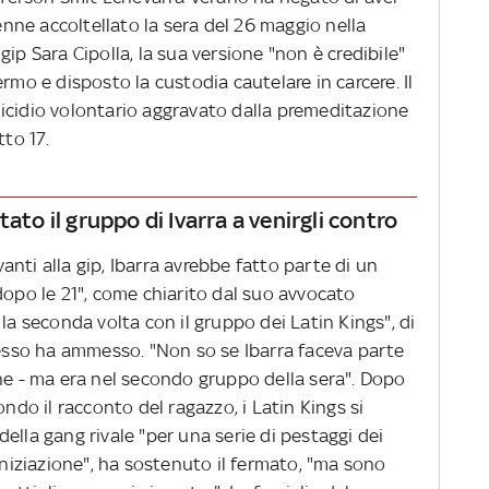
2enne accoltellato la sera del 26 maggio nella
ip Sara Cipolla, la sua versione "non è credibile"
rmo e disposto la custodia cautelare in carcere. Il
icidio volontario aggravato dalla premeditazione
tto 17.
ato il gruppo di Ivarra a venirgli contro
nti alla gip, Ibarra avrebbe fatto parte di un
dopo le 21", come chiarito dal suo avvocato
la seconda volta con il gruppo dei Latin Kings", di
stesso ha ammesso. "Non so se Ibarra faceva parte
nne - ma era nel secondo gruppo della sera". Dopo
ondo il racconto del ragazzo, i Latin Kings si
ella gang rivale "per una serie di pestaggi dei
 iniziazione", ha sostenuto il fermato, "ma sono