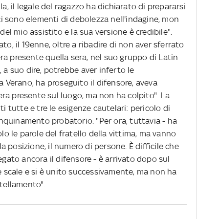
la, il legale del ragazzo ha dichiarato di prepararsi
"ci sono elementi di debolezza nell'indagine, mon
del mio assistito e la sua versione è credibile".
to, il 19enne, oltre a ribadire di non aver sferrato
ra presente quella sera, nel suo gruppo di Latin
 a suo dire, potrebbe aver inferto le
a Verano, ha proseguito il difensore, aveva
ra presente sul luogo, ma non ha colpito". La
i tutte e tre le esigenze cautelari: pericolo di
 inquinamento probatorio. "Per ora, tuttavia - ha
olo le parole del fratello della vittima, ma vanno
 la posizione, il numero di persone. È difficile che
egato ancora il difensore - è arrivato dopo sul
le scale e si è unito successivamente, ma non ha
ltellamento".