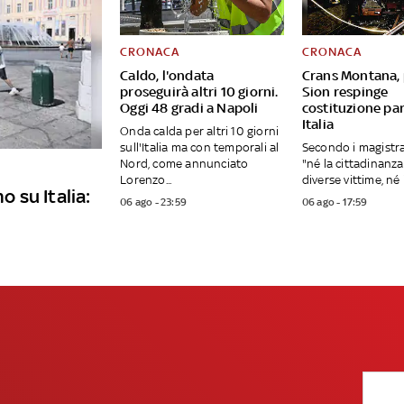
CRONACA
CRONACA
Caldo, l'ondata
Crans Montana,
proseguirà altri 10 giorni.
Sion respinge
Oggi 48 gradi a Napoli
costituzione par
Italia
Onda calda per altri 10 giorni
sull'Italia ma con temporali al
Secondo i magistrat
Nord, come annunciato
"né la cittadinanza 
Lorenzo...
diverse vittime, né i 
o su Italia:
06 ago - 23:59
06 ago - 17:59