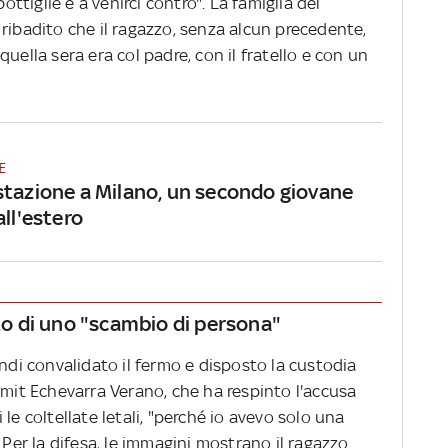
bottiglie e a venirci contro". La famiglia del
ribadito che il ragazzo, senza alcun precedente,
uella sera era col padre, con il fratello e con un
E
stazione a Milano, un secondo giovane
all'estero
ato di uno "scambio di persona"
indi convalidato il fermo e disposto la custodia
Smit Echevarra Verano, che ha respinto l'accusa
le coltellate letali, "perché io avevo solo una
 Per la difesa, le immagini mostrano il ragazzo