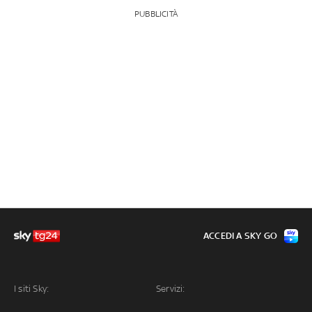
PUBBLICITÀ
ACCEDI A SKY GO
I siti Sky:
Servizi: