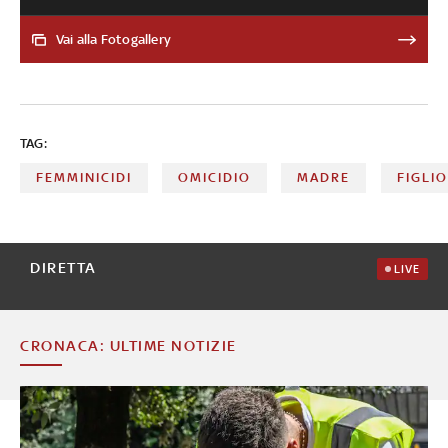
accettare una separazione o comunque motivi correlati
al solo fatto di essere donna. Vicende di violenza che
Vai alla Fotogallery
continuano a occupare le pagine di cronaca. Dietro ai
numeri dei femminicidi ci sono volti, storie, vite distrutte:
ecco chi erano alcune delle vittime
TAG:
FEMMINICIDI
OMICIDIO
MADRE
FIGLIO
DIRETTA
LIVE
CRONACA: ULTIME NOTIZIE