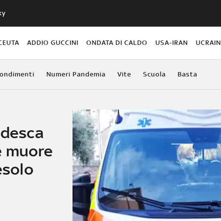
ky
CEUTA
ADDIO GUCCINI
ONDATA DI CALDO
USA-IRAN
UCRAI
ondimenti
Numeri Pandemia
Vite
Scuola
Basta
edesca
e muore
esolo