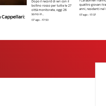
I Carabinieri hann
Dopo il record di ieri con il
quattro giovani tra 
bollino rosso per tutte le 27
anni, residenti nel F
città monitorate, oggi 26
sono in...
07 ago - 17:37
a Cappellari:
07 ago - 17:50