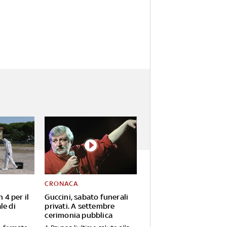
CRONACA
n 4 per il
Guccini, sabato funerali
le di
privati. A settembre
cerimonia pubblica