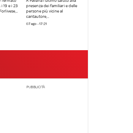
o fermato
A Pavana l’ultimo saluto alla
i 19 e i 23
presenza dei familiari e delle
orlivese,...
persone più vicine al
cantautore,...
07 ago - 17:21
PUBBLICITÀ