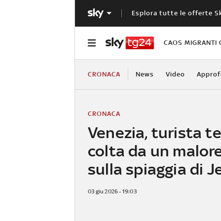
Esplora tutte le offerte S
CAOS MIGRANTI 
CRONACA
News
Video
Approf
CRONACA
Venezia, turista t
colta da un malor
sulla spiaggia di J
03 giu 2026 - 19:03