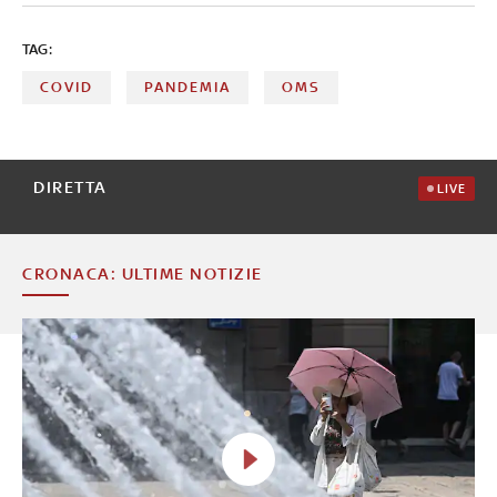
TAG:
COVID
PANDEMIA
OMS
DIRETTA
LIVE
CRONACA: ULTIME NOTIZIE