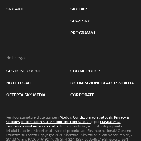
SKY ARTE
SKY BAR
SPAZI SKY
PROGRAMMI
Note legali:
GESTIONE COOKIE
COOKIE POLICY
NOTE LEGALI
DICHIARAZIONE DI ACCESSIBILITÀ
OFFERTA SKY MEDIA
CORPORATE
Per il consumatore clicca qui per i
Moduli, Condizioni contrattuali
,
Privacy &
Cookies
,
informazioni sulle modifiche contrattuali
o per
trasparenza
tariffaria
,
assistenza
e
contatti
. Tutti i marchi Sky e i diritti di proprietà
intellettuale in essi contenuti, sono di proprietà di Sky international AG e sono
utilizzati su licenza. Copyright 2026 Sky Italia - Sky Italia Srl Via Monte Penice, 7 -
20138 Milano P.IVA 04619241005. SkyTG24: ISSN 3035-1537 e SkySport: ISSN